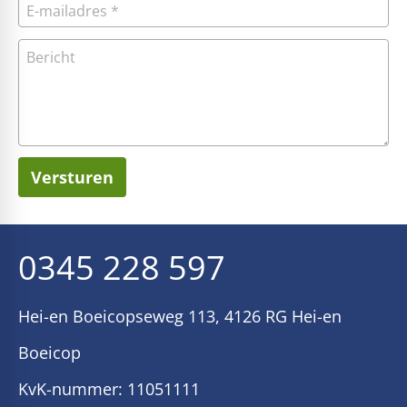
Versturen
_E
0345 228 597
Hei-en Boeicopseweg 113, 4126 RG Hei-en
Boeicop
KvK-nummer: 11051111